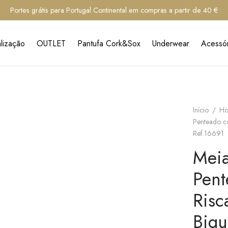
Portes grátis para Portugal Continental em compras a partir de 40 €
lização
OUTLET
Pantufa Cork&Sox
Underwear
Acessór
Início
/
H
Penteado co
Ref.16691
Mei
Pent
Risc
Biqu