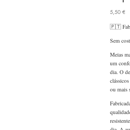
5,50
€
🇵🇹 Fab
Sem cost
Meias ma
um confo
dia. O d
clássico
ou mais s
Fabricad
qualidade
resisten
dia. A a