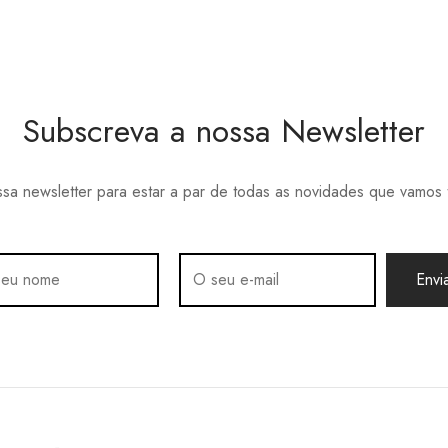
may
be
chosen
on
the
Subscreva a nossa Newsletter
product
page
sa newsletter para estar a par de todas as novidades que vamos 