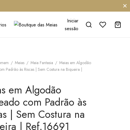
Iniciar
ios
sessão
omem
/
Meias
/
Meia Fantasia
/
Meias em Algodão
m Padrão às Riscas | Sem Costura na Biqueira |
as em Algodão
eado com Padrão às
as | Sem Costura na
eira | Ref.16691