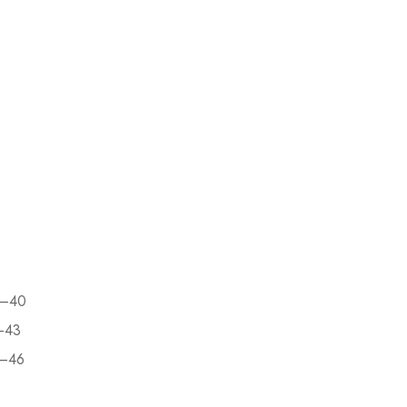
8–40
–43
3–46