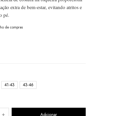
ção extra de bem-estar, evitando atritos e
o pé.
nho de compras
41-43
43-46
Adicionar