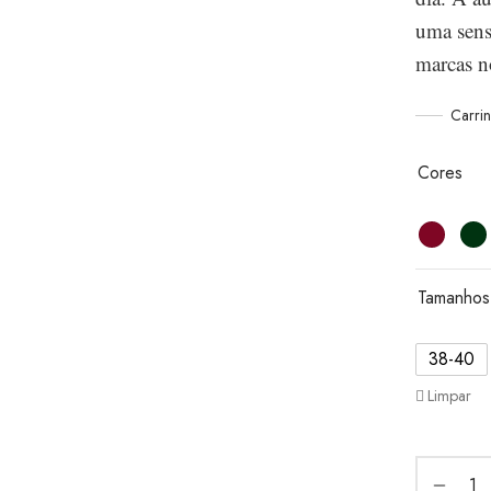
uma sensa
marcas n
Carri
Cores
Tamanhos
38-40
Limpar