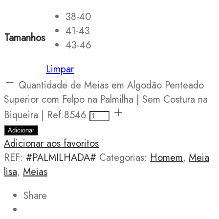
38-40
41-43
Tamanhos
43-46
Limpar
Quantidade de Meias em Algodão Penteado
Superior com Felpo na Palmilha | Sem Costura na
Biqueira | Ref.8546
Adicionar
Adicionar aos favoritos
REF:
#PALMILHADA#
Categorias:
Homem
,
Meia
lisa
,
Meias
Share