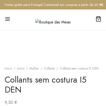
Portes grátis para Portugal Continental em compras a partir de 40 €
Início
/
Início
/
Mulher
/
Collants
/
Collants sem costura I5 DEN
Collants sem costura I5
DEN
9,50
€