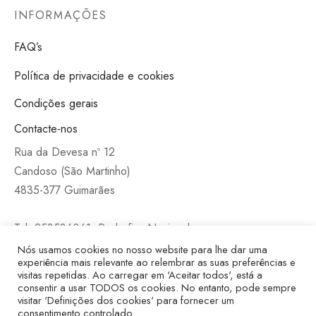
INFORMAÇÕES
FAQ’s
Política de privacidade e cookies
Condições gerais
Contacte-nos
Rua da Devesa nº 12
Candoso (São Martinho)
4835-377 Guimarães
Tel: 253536061- Rede fixa Nacional
Nós usamos cookies no nosso website para lhe dar uma
Também nas nossas redes sociais
experiência mais relevante ao relembrar as suas preferências e
visitas repetidas. Ao carregar em 'Aceitar todos', está a
consentir a usar TODOS os cookies. No entanto, pode sempre
visitar 'Definições dos cookies' para fornecer um
consentimento controlado.