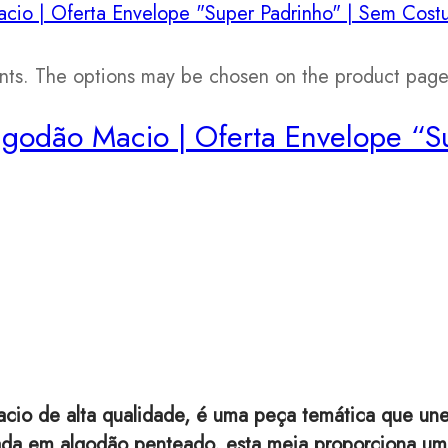
iants. The options may be chosen on the product pag
godão Macio | Oferta Envelope “S
o de alta qualidade, é uma peça temática que une o
nada em algodão penteado, esta meia proporciona um