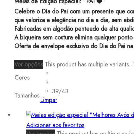
Meias de Edição Especial: “PAI ❤️”
Celebre o Dia do Pai com um presente que co
que valoriza a elegância no dia a dia, sem ab
Fabricadas em algodão penteado de alta qualid
A biqueira sem costura elimina qualquer ponto
Oferta de envelope exclusivo do Dia do Pai n
Ver opções
This product has multiple variants
Cores
39/43
Tamanhos
Limpar
Adicionar aos favoritos
Ver opções
This product has multiple var