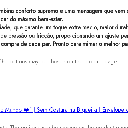
mbina conforto supremo e uma mensagem que vem do
dicar do máximo bem-estar.
ade, que garante um toque extra macio, maior durabi
 de pressão ou fricção, proporcionando um ajuste pe
a compra de cada par. Pronto para mimar o melhor p
. The options may be chosen on the product page
iants. The options may be chosen on the product pag