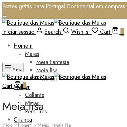
Portes grátis para Portugal Continental em compras 
Iniciar sessão
Search
Wishlist
Cart
0
Homem
Meias
Meia Fantasia
Meia lisa
Menu
Premium
Cart
0
Mulher
Collants
Meia lisa
Meias
Perneiras
Criança
Início
/
Homem
/
Meias
/
Meia lisa