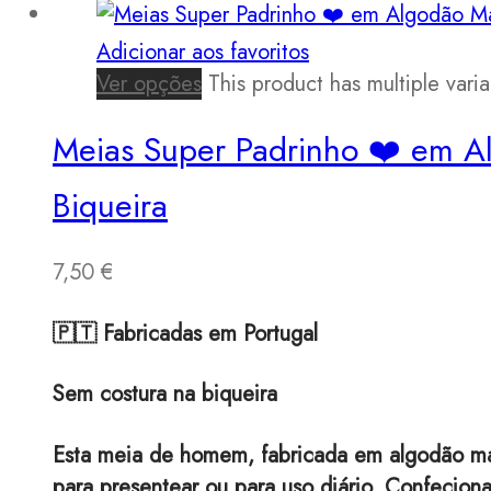
Adicionar aos favoritos
Ver opções
This product has multiple var
Meias Super Padrinho ❤️ em Al
Biqueira
7,50
€
🇵🇹 Fabricadas em Portugal
Sem costura na biqueira
Esta meia de homem, fabricada em algodão maci
para presentear ou para uso diário. Confecio