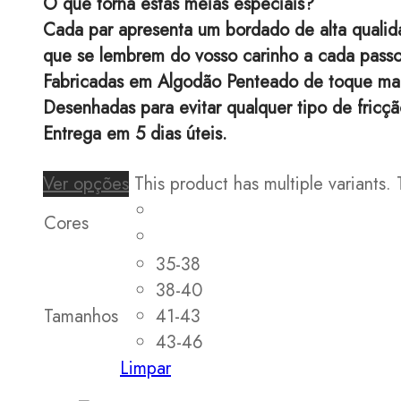
O que torna estas meias especiais?
Cada par apresenta um bordado de alta q
que se lembrem do vosso carinho a cada passo
Fabricadas em Algodão Penteado de toque maci
Desenhadas para evitar qualquer tipo de fricç
Entrega em 5 dias úteis.
Ver opções
This product has multiple variants
Cores
35-38
38-40
Tamanhos
41-43
43-46
Limpar