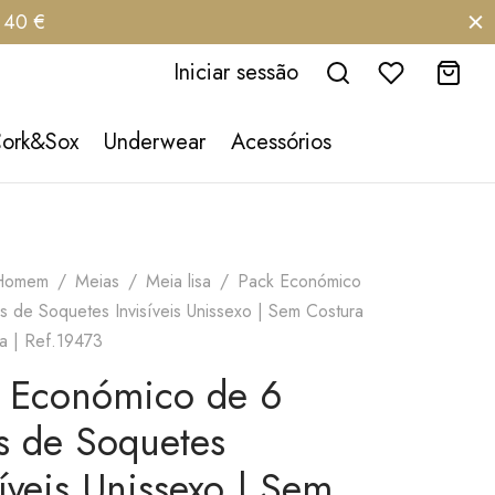
e 40 €
Iniciar sessão
Cork&Sox
Underwear
Acessórios
Homem
/
Meias
/
Meia lisa
/
Pack Económico
s de Soquetes Invisíveis Unissexo | Sem Costura
ra | Ref.19473
 Económico de 6
s de Soquetes
síveis Unissexo | Sem