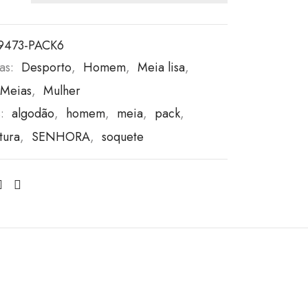
9473-PACK6
as:
Desporto
,
Homem
,
Meia lisa
,
Meias
,
Mulher
s:
algodão
,
homem
,
meia
,
pack
,
tura
,
SENHORA
,
soquete