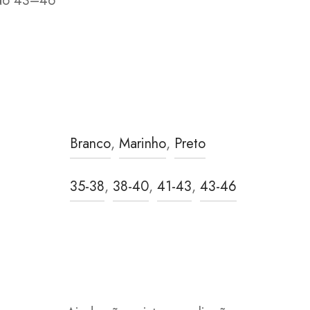
do 43–46
Branco
,
Marinho
,
Preto
35-38
,
38-40
,
41-43
,
43-46