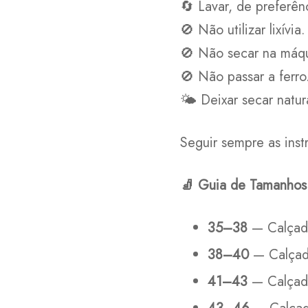
🔄 Lavar, de preferên
🚫 Não utilizar lixívia.
🚫 Não secar na máqu
🚫 Não passar a ferro
🌤️ Deixar secar natu
Seguir sempre as inst
🧦
Guia de Tamanhos
35–38
— Calçad
38–40
— Calça
41–43
— Calçad