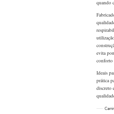
quando c
Fabricad
qualidad
respirabi
utilizaçã
construçã
evita po
conforto 
Ideais p
prática 
discreto
qualidad
Carr