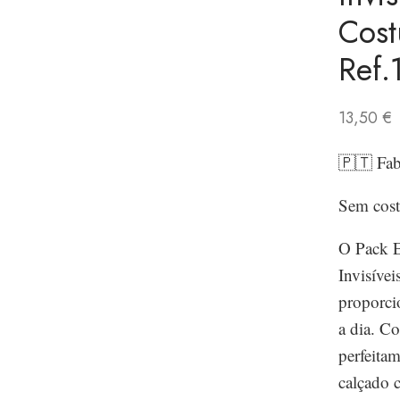
Cost
Ref.
13,50
€
🇵🇹 Fab
Sem cost
O Pack E
Invisívei
proporcio
a dia. C
perfeitam
calçado 