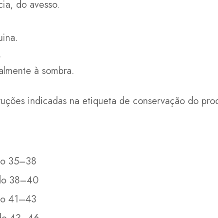
cia, do avesso.
ina.
.
ralmente à sombra.
ruções indicadas na etiqueta de conservação do pro
o 35–38
do 38–40
o 41–43