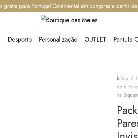
s grátis para Portugal Continental em compras a partir d
é
Desporto
Personalização
OUTLET
Pantufa 
Início
/
de 6 Pare
na Biquei
Pack
Pare
Invi