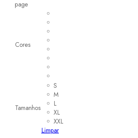
page
Cores
S
M
L
Tamanhos
XL
XXL
Limpar