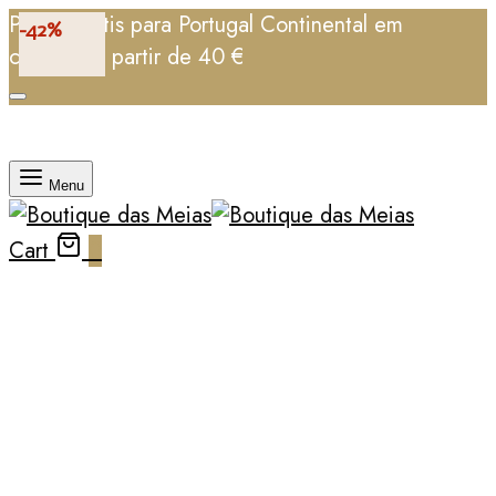
Portes grátis para Portugal Continental em
-42%
compras a partir de 40 €
Menu
Cart
0