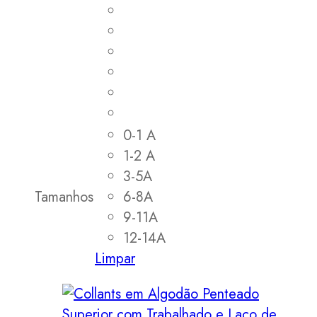
0-1 A
1-2 A
3-5A
Tamanhos
6-8A
9-11A
12-14A
Limpar