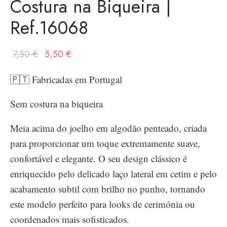
Costura na Biqueira |
Ref.16068
O
O
7,50
€
5,50
€
preço
preço
🇵🇹 Fabricadas em Portugal
original
atual é:
era:
5,50 €.
Sem costura na biqueira
7,50 €.
Meia acima do joelho em algodão penteado, criada
para proporcionar um toque extremamente suave,
confortável e elegante. O seu design clássico é
enriquecido pelo delicado laço lateral em cetim e pelo
acabamento subtil com brilho no punho, tornando
este modelo perfeito para looks de cerimónia ou
coordenados mais sofisticados.