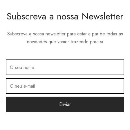
page
page
may
may
be
be
Subscreva a nossa Newsletter
chosen
chosen
on
on
the
the
Subscreva a nossa newsletter para estar a par de todas as
product
product
novidades que vamos trazendo para si
page
page