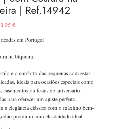
eira | Ref.14942
O
O
3,25
€
preço
preço
ricadas em Portugal
original
atual é:
era:
3,25 €.
ura na biqueira.
6,50 €.
stilo e o conforto das pequenas com estas
icadas, ideais para ocasiões especiais como
, casamentos ou festas de aniversário.
s para oferecer um ajuste perfeito,
 a elegância clássica com o máximo bem-
lgodão premium com elasticidade ideal.