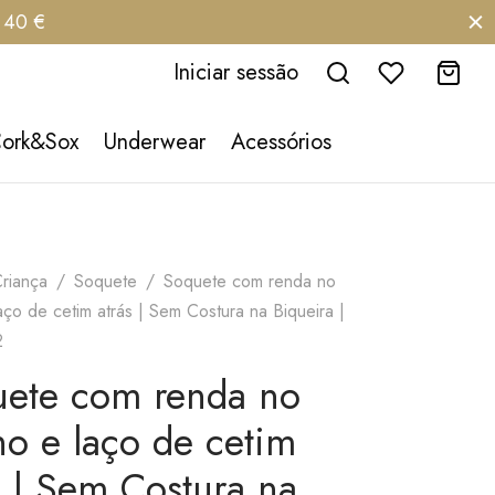
e 40 €
Iniciar sessão
Cork&Sox
Underwear
Acessórios
riança
/
Soquete
/
Soquete com renda no
aço de cetim atrás | Sem Costura na Biqueira |
2
ete com renda no
o e laço de cetim
s | Sem Costura na