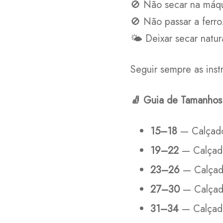
🚫 Não secar na máqu
🚫 Não passar a ferro
🌤️ Deixar secar natu
Seguir sempre as inst
🧦
Guia de Tamanhos
15–18
— Calçad
19–22
— Calçad
23–26
— Calça
27–30
— Calça
31–34
— Calçad