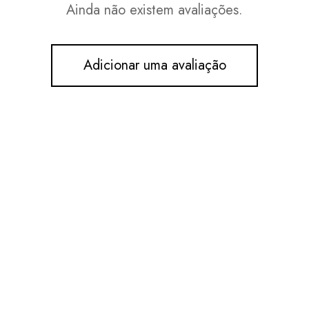
Ainda não existem avaliações.
Adicionar uma avaliação
-31%
iras com laços de cetim
This
product
O
O
0
€
4,50
€
has
preço
preço