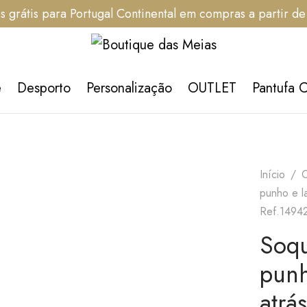
s grátis para Portugal Continental em compras a partir d
é
Desporto
Personalização
OUTLET
Pantufa 
Início
/
C
punho e l
Ref.1494
Soqu
punh
atrá