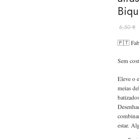
Biqu
6,50
€
🇵🇹 Fab
Sem cost
Eleve o e
meias del
batizados
Desenhada
combinam
estar. A