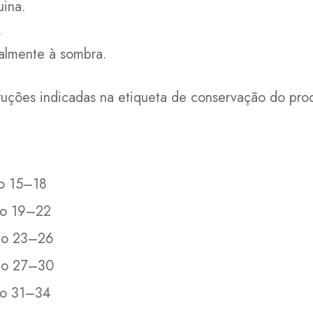
ina.
.
ralmente à sombra.
ruções indicadas na etiqueta de conservação do pro
o 15–18
o 19–22
do 23–26
do 27–30
o 31–34