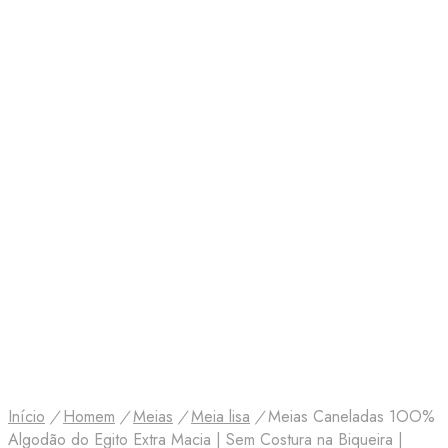
Início
/
Homem
/
Meias
/
Meia lisa
/
Meias Caneladas 1OO%
Algodão do Egito Extra Macia | Sem Costura na Biqueira |