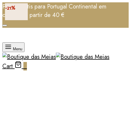
Portes grátis para Portugal Continental em
-21%
compras a partir de 40 €
Menu
Cart
0