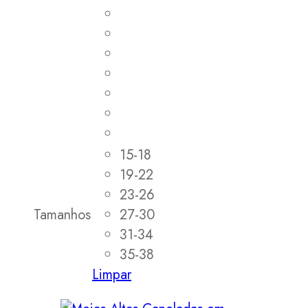
15-18
19-22
23-26
Tamanhos
27-30
31-34
35-38
Limpar