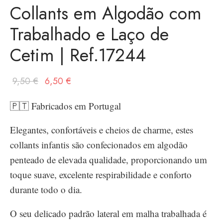
Collants em Algodão com
Trabalhado e Laço de
Cetim | Ref.17244
O
O
9,50
€
6,50
€
preço
preço
🇵🇹 Fabricados em Portugal
original
atual é:
era:
6,50 €.
Elegantes, confortáveis e cheios de charme, estes
9,50 €.
collants infantis são confecionados em algodão
penteado de elevada qualidade, proporcionando um
toque suave, excelente respirabilidade e conforto
durante todo o dia.
O seu delicado padrão lateral em malha trabalhada é