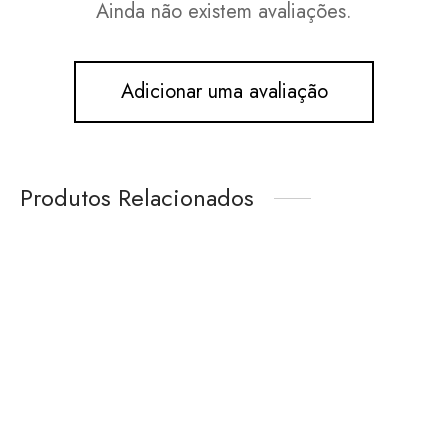
Ainda não existem avaliações.
Adicionar uma avaliação
Produtos Relacionados
-36%
-50%
This
This
product
product
has
has
Meias com punho
multiple
multiple