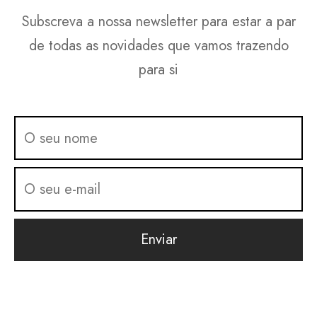
chosen
the
Subscreva a nossa newsletter para estar a par
on
product
de todas as novidades que vamos trazendo
the
page
para si
product
page