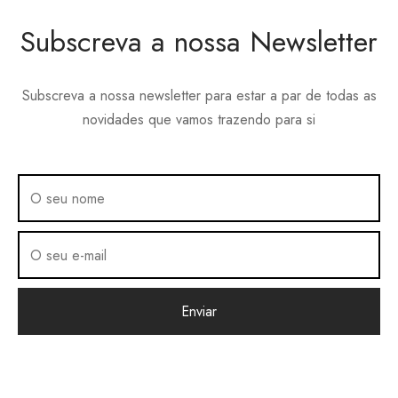
product
be
Subscreva a nossa Newsletter
page
chosen
on
the
Subscreva a nossa newsletter para estar a par de todas as
product
novidades que vamos trazendo para si
page