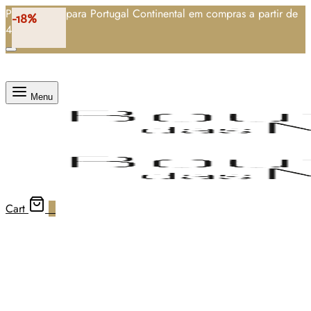
Portes grátis para Portugal Continental em compras a partir de
-18%
40 €
Menu
Cart
0
-24%