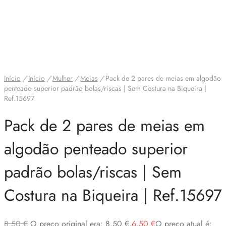
Início
/
Início
/
Mulher
/
Meias
/
Pack de 2 pares de meias em algodão
penteado superior padrão bolas/riscas | Sem Costura na Biqueira |
Ref.15697
Pack de 2 pares de meias em
algodão penteado superior
padrão bolas/riscas | Sem
Costura na Biqueira | Ref.15697
8,50
€
O preço original era: 8,50 €.
6,50
€
O preço atual é: