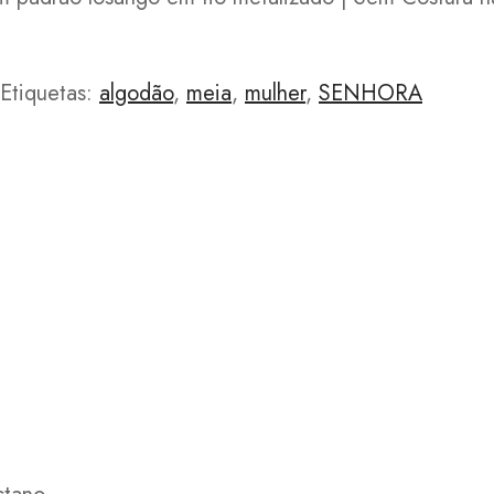
Etiquetas:
algodão
,
meia
,
mulher
,
SENHORA