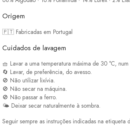
68% Algodão · 16% Poliamida · 14% Lurex · 2% Ela
Origem
🇵🇹 Fabricadas em Portugal
Cuidados de lavagem
🧺 Lavar a uma temperatura máxima de 30 °C, num 
🔄 Lavar, de preferência, do avesso.
🚫 Não utilizar lixívia.
🚫 Não secar na máquina.
🚫 Não passar a ferro.
🌤️ Deixar secar naturalmente à sombra.
Seguir sempre as instruções indicadas na etiqueta