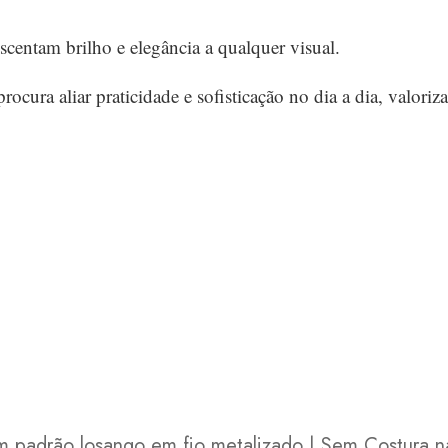
centam brilho e elegância a qualquer visual.
 procura aliar praticidade e sofisticação no dia a dia, valo
padrão losango em fio metalizado | Sem Costura na