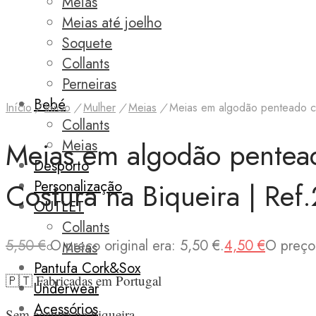
Meias
-18%
Meias até joelho
Soquete
Collants
Perneiras
Bebé
Início
/
Início
/
Mulher
/
Meias
/
Meias em algodão penteado co
Collants
Meias em algodão pentead
Meias
Desporto
Costura na Biqueira | Re
Personalização
OUTLET
Collants
5,50
€
O preço original era: 5,50 €.
4,50
€
O preço 
Meias
Pantufa Cork&Sox
🇵🇹 Fabricadas em Portugal
Underwear
Acessórios
Sem costura na biqueira