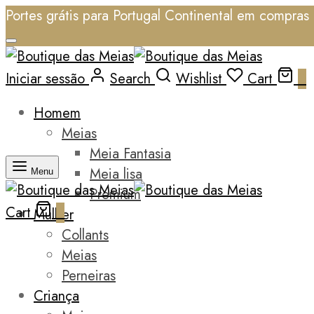
Portes grátis para Portugal Continental em compras 
Iniciar sessão
Search
Wishlist
Cart
0
Homem
Meias
Meia Fantasia
Meia lisa
Menu
Premium
Cart
0
Mulher
Collants
Meias
Perneiras
Criança