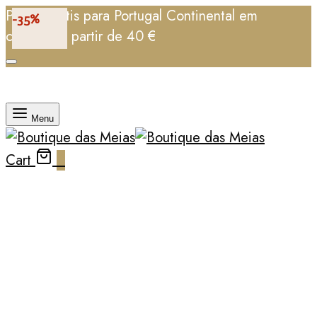
Portes grátis para Portugal Continental em
-50%
-35%
-50%
-35%
-50%
-35%
-35%
-35%
-35%
compras a partir de 40 €
Menu
Cart
0