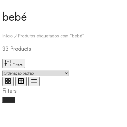
bebé
Início
/
Produtos etiquetados com “bebé”
33 Products
Filters
Filters
Done