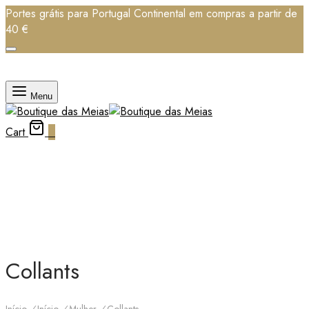
Portes grátis para Portugal Continental em compras a partir de
40 €
Menu
Cart
0
Collants
Início
/
Início
/
Mulher
/
Collants