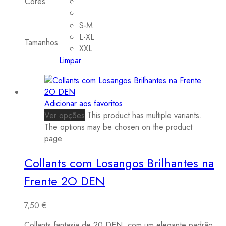
Cores
S-M
L-XL
Tamanhos
XXL
Limpar
Adicionar aos favoritos
Ver opções
This product has multiple variants.
The options may be chosen on the product
page
Collants com Losangos Brilhantes na
Frente 2O DEN
7,50
€
Collants fantasia de 20 DEN, com um elegante padrão